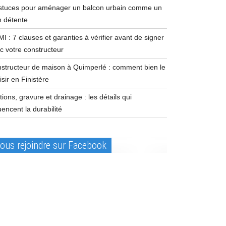
stuces pour aménager un balcon urbain comme un
n détente
I : 7 clauses et garanties à vérifier avant de signer
c votre constructeur
structeur de maison à Quimperlé : comment bien le
isir en Finistère
itions, gravure et drainage : les détails qui
luencent la durabilité
ous rejoindre sur Facebook