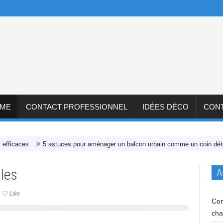
ÊME
CONTACT PROFESSIONNEL
IDÉES DÉCO
CON
aces
5 astuces pour aménager un balcon urbain comme un coin détente
les
A
Like
Com
cha