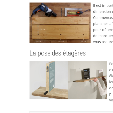
Il est impor
dimension d
Commencez p
planches af
pour déterm
de marquer,
vous assure
La pose des étagères
Po
d’
él
lo
de
pl
vo