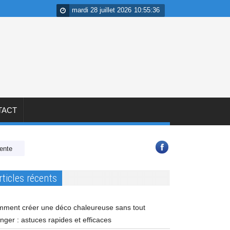
mardi 28 juillet 2026
10
:
55
:
36
TACT
CCMI : 7 clauses et garanties à vérifier avant de signer avec votre constr
rticles récents
ment créer une déco chaleureuse sans tout
nger : astuces rapides et efficaces