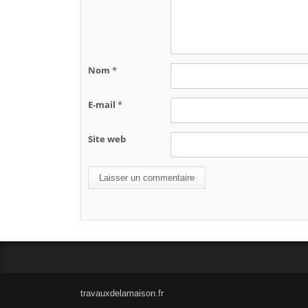
Nom
*
E-mail
*
Site web
travauxdelamaison.fr