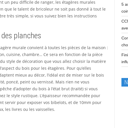
ent un peu difficile de ranger, les étagères murales
5 a
ien que le talent de bricoleur ne soit pas donné à tout le
coi
re très simple, si vous suivez bien les instructions
CCM
ave
u des planches
Con
cho
tagère murale convient à toutes les pièces de la maison :
on, cuisine, chambre… Ce sera en fonction de la pièce
Fin
du style de décoration que vous allez choisir la matière
inf
l’aspect du bois pour les étagères. Pour qu’elles
daptent mieux au décor, l’idéal est de miser sur le bois
N
ité, poncé, peint ou vernissé. Mais rien ne vous
êche d’adopter du bois à l’état brut (traité) si vous
mez le style rustique. L’épaisseur recommandée pour
ont servir pour exposer vos bibelots, et de 10mm pour
 les livres ou les vaisselles.