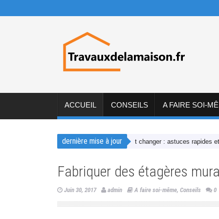
ACCUEIL
CONSEILS
A FAIRE SOI-M
dernière mise à jour
nt créer une déco chaleureuse sans tout changer : astuces rapides et effic
Fabriquer des étagères mura
Juin 30, 2017
admin
A faire soi-même
,
Conseils
0